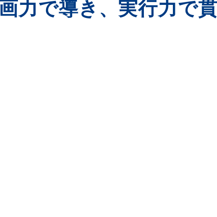
画力で導き、
実行力で