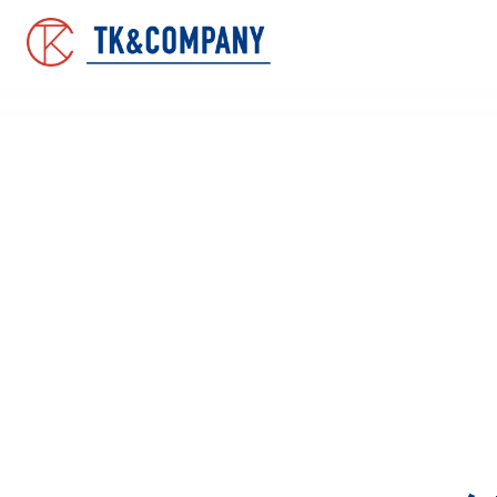
コ
ナ
ン
ビ
テ
ゲ
ン
ー
ツ
シ
へ
ョ
ス
ン
キ
に
ッ
移
プ
動